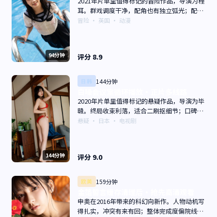
2021年片单里值得标记的冒险作品，导演为程
耳。群戏调度干净，配角也有独立弧光；配乐
与画面气质统一。主演以演技派为主，适合喜
冒险
·
英国
· 动漫
欢强叙事与人物关系的观众加入片单。
94分钟
评分
8.9
日韩
144分钟
白噪会议室循环播放·正片多线路
2020年片单里值得标记的悬疑作品，导演为毕
赣。终局收束利落，适合二刷抠细节；口碑向
与娱乐性兼顾。主演以演技派为主，适合喜欢
悬疑
·
日本
· 电视剧
强叙事与人物关系的观众加入片单。
144分钟
评分
9.0
欧美
159分钟
金箔誓言缓存清理后·抢先高清观看
申奥在2016年带来的科幻向新作。人物动机写
得扎实，冲突有来有回；整体完成度偏院线质