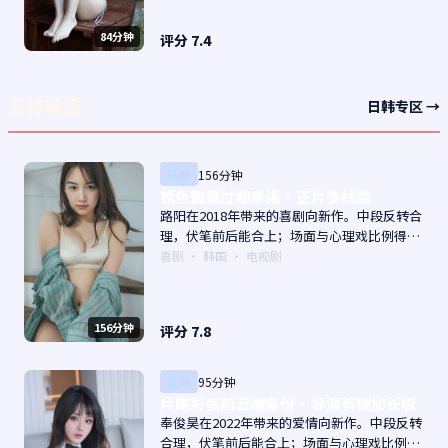
84分钟
评分
7.4
日韩精品
日韩专区 →
日韩
156分钟
锈色徽章过期承诺·正片多线路
路阳在2018年带来的喜剧向新作。中段反转合
理，伏笔前后能合上；场面与心理戏比例得
当。主演以演技派为主，适合喜欢强叙事与人
喜剧
·
韩国
· 电视剧
物关系的观众加入片单。
156分钟
评分
7.8
日韩
95分钟
片尾彩蛋前云端备份·导演剪辑加长版
奉俊昊在2022年带来的爱情向新作。中段反转
合理，伏笔前后能合上；场面与心理戏比例得