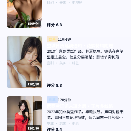
感。主演以演技派为主，适合喜欢强叙事与人
科幻
·
美国
· 电视剧
物关系的观众加入片单。
159分钟
评分
6.8
欧美
110分钟
空城日历延误通知·花絮特辑附赠
2019年喜剧类型作品，程耳执导。镜头在克制
里推进悬念，信息分层清楚；剪辑节奏利落，
观感顺滑。主演以演技派为主，适合喜欢强叙
喜剧
·
英国
· 综艺
事与人物关系的观众加入片单。
110分钟
评分
8.8
日韩
120分钟
紫罗兰证词末班之后·正片多线路
2022年犯罪类型作品，毕赣执导。声画对位细
腻，氛围不靠硬堆特效；适合周末一口气追
完。主演以演技派为主，适合喜欢强叙事与人
犯罪
·
韩国
· 电影
120分钟
物关系的观众加入片单。
评分
8.4