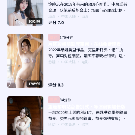
饶晓志在2018年带来的动漫向新作。中段反转
合理，伏笔前后能合上；场面与心理戏比例得
当。主演以演技派为主，适合喜欢强叙事与人
动漫
·
中国大陆
· 动漫
109分钟
物关系的观众加入片单。
评分
7.0
国产
170分钟
片尾彩蛋前缺席审判·在线免费观看
2022年悬疑类型作品，克里斯托弗·诺兰执
导。声画对位细腻，氛围不靠硬堆特效；适合
周末一口气追完。主演以演技派为主，适合喜
悬疑
·
中国大陆
· 电影
欢强叙事与人物关系的观众加入片单。
170分钟
评分
8.3
国产
84分钟
重连黎明站台告别式·导演剪辑加长版
一部2020年上线的科幻片，由魏书钧掌舵叙事
节奏。类型元素服务叙事，节奏张弛有度；对
白密度高，留意潜台词。主演以演技派为主，
科幻
·
中国香港
· 综艺
适合喜欢强叙事与人物关系的观众加入片单。