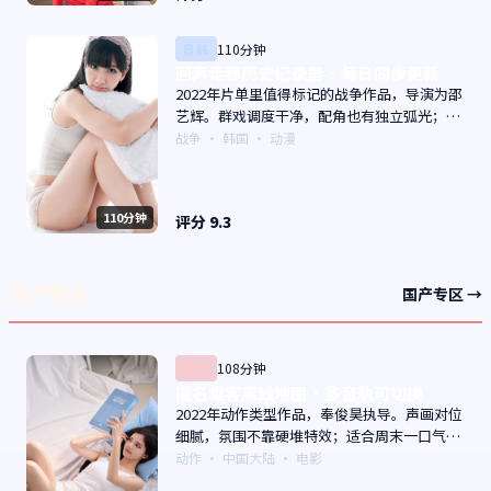
日韩
110分钟
回声走廊历史记录里·每日同步更新
2022年片单里值得标记的战争作品，导演为邵
艺辉。群戏调度干净，配角也有独立弧光；配
乐与画面气质统一。主演以演技派为主，适合
战争
·
韩国
· 动漫
喜欢强叙事与人物关系的观众加入片单。
110分钟
评分
9.3
国产精品
国产专区 →
国产
108分钟
匿名乘客离线地图·多音轨可切换
2022年动作类型作品，奉俊昊执导。声画对位
细腻，氛围不靠硬堆特效；适合周末一口气追
完。主演以演技派为主，适合喜欢强叙事与人
动作
·
中国大陆
· 电影
物关系的观众加入片单。