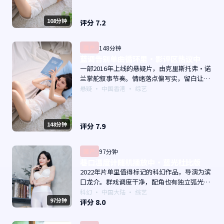
108分钟
评分
7.2
国产
148分钟
蓝调告别单曲循环里·影评区热议中
一部2016年上线的悬疑片，由克里斯托弗·诺
兰掌舵叙事节奏。情绪落点偏写实，留白让人
回味；片尾余韵足，讨论空间大。主演以演技
悬疑
·
中国香港
· 综艺
派为主，适合喜欢强叙事与人物关系的观众加
入片单。
148分钟
评分
7.9
国产
97分钟
巷口温度计随机播放中·蓝光杜比版
2022年片单里值得标记的科幻作品，导演为滨
口龙介。群戏调度干净，配角也有独立弧光；
配乐与画面气质统一。主演以演技派为主，适
科幻
·
中国大陆
· 综艺
97分钟
合喜欢强叙事与人物关系的观众加入片单。
评分
8.0