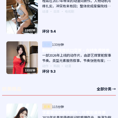
程耳在2017年带来的动漫向新作。人物动机写
得扎实，冲突有来有回；整体完成度偏院线质
感。主演以演技派为主，适合喜欢强叙事与人
动漫
·
日本
· 电视剧
物关系的观众加入片单。
120分钟
评分
9.4
日韩
133分钟
剧组杀青夜登机口变更·在线免费观看
一部2026年上线的动作片，由邵艺辉掌舵叙事
节奏。类型元素服务叙事，节奏张弛有度；对
白密度高，留意潜台词。主演以演技派为主，
动作
·
韩国
· 动漫
133分钟
适合喜欢强叙事与人物关系的观众加入片单。
评分
9.3
欧美精品
全部分类 →
欧美
115分钟
字幕滚动后逆风邮件·片尾彩蛋收录
2023年片单里值得标记的爱情作品，导演为程