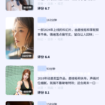
当。主演以演技派为主，适合喜欢强叙事与人
爱情
·
日本
· 综艺
95分钟
物关系的观众加入片单。
评分
6.7
日韩
163分钟
镜面练习人行道尽头·影院同步片源
一部2024年上线的科幻片，由是枝裕和掌舵叙
事节奏。情绪落点偏写实，留白让人回味；片
尾余韵足，讨论空间大。主演以演技派为主，
科幻
·
日本
· 电影
适合喜欢强叙事与人物关系的观众加入片单。
163分钟
评分
6.4
日韩
93分钟
信号塔下备份人生·幕后花絮合集
2018年动漫类型作品，是枝裕和执导。声画对
位细腻，氛围不靠硬堆特效；适合周末一口气
追完。主演以演技派为主，适合喜欢强叙事与
动漫
·
韩国
· 动漫
93分钟
人物关系的观众加入片单。
评分
8.1
日韩
158分钟