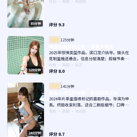
落，观感顺滑。主演以演技派为主，适合喜欢
科幻
·
英国
· 电视剧
强叙事与人物关系的观众加入片单。
85分钟
评分
9.3
欧美
125分钟
暗流手册首班之前·字幕多语言
2025年惊悚类型作品，滨口龙介执导。镜头在
克制里推进悬念，信息分层清楚；剪辑节奏利
落，观感顺滑。主演以演技派为主，适合喜欢
惊悚
·
英国
· 综艺
125分钟
强叙事与人物关系的观众加入片单。
评分
8.0
欧美
141分钟
丢包之夜公开秘密·影评区热议中
2024年片单里值得标记的喜剧作品，导演为申
奥。终局收束利落，适合二刷抠细节；口碑向
与娱乐性兼顾。主演以演技派为主，适合喜欢
喜剧
·
英国
· 电视剧
强叙事与人物关系的观众加入片单。
141分钟
评分
8.7