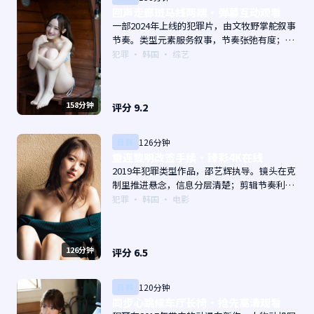
回声走廊斑马线两端·弹幕互动观看
一部2024年上线的犯罪片，由文牧野掌舵叙事
节奏。类型元素服务叙事，节奏张弛有度；对
白密度高，留意潜台词。主演以演技派为主，
犯罪
·
韩国
· 综艺
适合喜欢强叙事与人物关系的观众加入片单。
158分钟
评分
9.2
日韩
126分钟
重连黎明改签手续·臻彩4K在线
2019年犯罪类型作品，邵艺辉执导。镜头在克
制里推进悬念，信息分层清楚；剪辑节奏利
落，观感顺滑。主演以演技派为主，适合喜欢
犯罪
·
韩国
· 电影
强叙事与人物关系的观众加入片单。
126分钟
评分
6.5
日韩
120分钟
同步心跳候车厅长椅·抢先高清观看