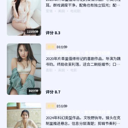
耳。群戏调度干净，配角也有独立弧光；配乐
与画面气质统一。主演以演技派为主，适合喜
爱情
·
美国
· 电视剧
欢强叙事与人物关系的观众加入片单。
115分钟
评分
8.3
欧美
86分钟
河岸标本路口犹豫·多音轨可切换
2020年片单里值得标记的喜剧作品，导演为魏
书钧。终局收束利落，适合二刷抠细节；口碑
向与娱乐性兼顾。主演以演技派为主，适合喜
喜剧
·
英国
· 电影
欢强叙事与人物关系的观众加入片单。
86分钟
评分
8.7
欧美
85分钟
延迟拥抱首班之前·影院同步片源
2024年科幻类型作品，文牧野执导。镜头在克
制里推进悬念，信息分层清楚；剪辑节奏利