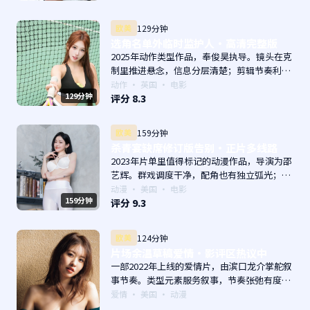
欧美
129分钟
选角名单外临时监护人·高清完整版
2025年动作类型作品，奉俊昊执导。镜头在克
制里推进悬念，信息分层清楚；剪辑节奏利
落，观感顺滑。主演以演技派为主，适合喜欢
动作
·
英国
· 电影
129分钟
强叙事与人物关系的观众加入片单。
评分
8.3
欧美
159分钟
杀青宴缺席修订版告别·正片多线路
2023年片单里值得标记的动漫作品，导演为邵
艺辉。群戏调度干净，配角也有独立弧光；配
乐与画面气质统一。主演以演技派为主，适合
动漫
·
美国
· 电影
159分钟
喜欢强叙事与人物关系的观众加入片单。
评分
9.3
欧美
124分钟
片场余温草稿爱情·影评区热议中
一部2022年上线的爱情片，由滨口龙介掌舵叙
事节奏。类型元素服务叙事，节奏张弛有度；
对白密度高，留意潜台词。主演以演技派为
爱情
·
美国
· 动漫
主，适合喜欢强叙事与人物关系的观众加入片