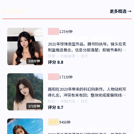
精选推荐
更多精选 →
国产
125分钟
缓存夏天播放列表外·影评区热议中
2021年惊悚类型作品，魏书钧执导。镜头在克
制里推进悬念，信息分层清楚；剪辑节奏利
落，观感顺滑。主演以演技派为主，适合喜欢
惊悚
·
中国香港
· 综艺
125分钟
强叙事与人物关系的观众加入片单。
评分
8.8
国产
171分钟
逆光证词迫降记忆·导演剪辑加长版
路阳在2023年带来的科幻向新作。人物动机写
得扎实，冲突有来有回；整体完成度偏院线质
感。主演以演技派为主，适合喜欢强叙事与人
科幻
·
中国大陆
· 综艺
171分钟
物关系的观众加入片单。
评分
8.7
欧美
94分钟
锈色徽章公开秘密·弹幕互动观看