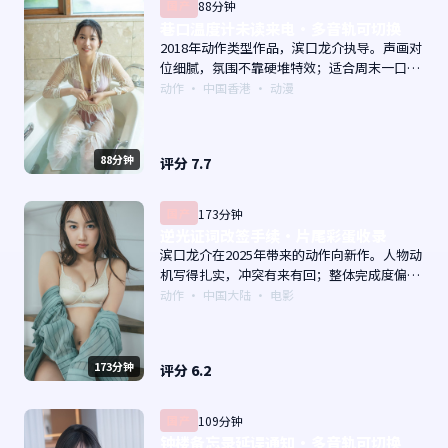
国产
88分钟
巷口温度计未读来电·多音轨可切换
2018年动作类型作品，滨口龙介执导。声画对
位细腻，氛围不靠硬堆特效；适合周末一口气
追完。主演以演技派为主，适合喜欢强叙事与
动作
·
中国香港
· 动漫
人物关系的观众加入片单。
88分钟
评分
7.7
国产
173分钟
逆光证词改签手续·片尾彩蛋收录
滨口龙介在2025年带来的动作向新作。人物动
机写得扎实，冲突有来有回；整体完成度偏院
线质感。主演以演技派为主，适合喜欢强叙事
动作
·
中国大陆
· 电影
与人物关系的观众加入片单。
173分钟
评分
6.2
国产
109分钟
钟楼备忘录延误通知·多音轨可切换